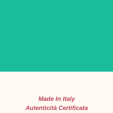
URNE
D'AUTORE
URCIUOLI
Made In Italy
GLOBAL
Autenticità Certificata
LA COLLEZIONE